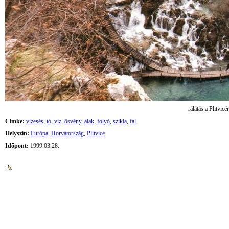
rálátás a Plitvicé
Címke:
vízesés
,
tó
,
víz
,
ösvény
,
alak
,
folyó
,
szikla
,
fal
Helyszín:
Európa
,
Horvátország
,
Plitvice
Időpont:
1999.03.28.