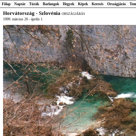
Főlap
Naptár
Túrák
Barlangok
Hegyek
Képek
Keresés
Országjárás
Tem
Horvátország - Szlovénia
ORSZÁGJÁRÁS
1999. március 26 - április 1.