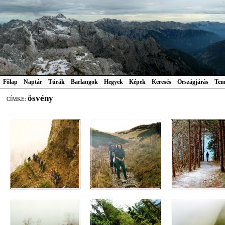
Főlap
Naptár
Túrák
Barlangok
Hegyek
Képek
Keresés
Országjárás
Tem
ösvény
CÍMKE: