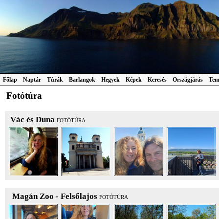
Főlap
Naptár
Túrák
Barlangok
Hegyek
Képek
Keresés
Országjárás
Tem
Fotótúra
Vác és Duna
FOTÓTÚRA
Magán Zoo - Felsőlajos
FOTÓTÚRA