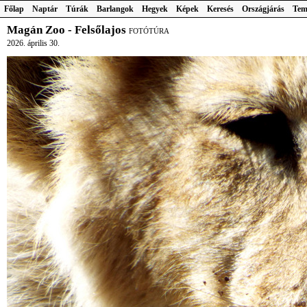
Főlap
Naptár
Túrák
Barlangok
Hegyek
Képek
Keresés
Országjárás
Tem
Magán Zoo - Felsőlajos
FOTÓTÚRA
2026. április 30.