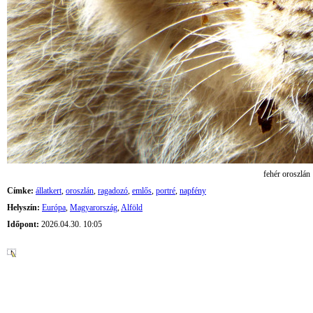
fehér oroszlán
Címke:
állatkert
,
oroszlán
,
ragadozó
,
emlős
,
portré
,
napfény
Helyszín:
Európa
,
Magyarország
,
Alföld
Időpont:
2026.04.30. 10:05