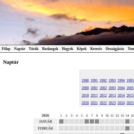
Főlap
Naptár
Túrák
Barlangok
Hegyek
Képek
Keresés
Országjárás
Tem
Naptár
1990
1991
1992
1993
1994
1995
2000
2001
2002
2003
2004
2005
2010
2011
2012
2013
2014
2015
2020
2021
2022
2023
2024
2025
2026
1
2
3
4
5
6
7
8
9
10
11
12
13
14
15
JANUÁR
FEBRUÁR