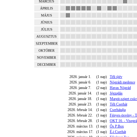
MÁRCIUS
ÁPRILIS
MÁJUS
JÚNIUS
JÚLIUS
AUGUSZTUS
SZEPTEMBER
OKTÓBER
NOVEMBER
DECEMBER
2026. január 1.
(1 nap)
Téli újév
2026. január 6.
(1 nap)
Nógrádi medence
2026. január 7.
(2 nap)
Havas Nógrád
2026. január 14.
(1 nap)
Jégzajlás
2026. január 18.
(1 nap)
Margit-sziget csúc
2026. január 23.
(1 nap)
Téli Cserhát
2026. február 14.
(1 nap)
Cserhátalja
2026. február 22.
(1 nap)
Fényes-ösvény - T
2026. február 28.
(1 nap)
OKT 16. - Visegrá
2026. március 13.
(1 nap)
Ős P.Box
2026. március 17.
(1 nap)
É-i Cserhát