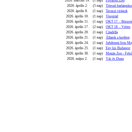
2026. március 19.
(1 nap)
Fővárosi Zoo
2026. április 2.
(5 nap)
Trieszti barlangász
2026. április 8.
(1 nap)
Tavaszi virágok
2026. április 10.
(1 nap)
Visegrád
2026. április 11.
(1 nap)
OKT 17. - Börzsö
2026. április 17.
(2 nap)
OKT 18. - Vértes
2026. április 20.
(1 nap)
Citadella
2026. április 21.
(1 nap)
Állatok a kertben
2026. április 24.
(1 nap)
Jubileumi Iron M
2026. április 25.
(1 nap)
Egy kis Budapest
2026. április 30.
(1 nap)
Magán Zoo - Felső
2026. május 2.
(1 nap)
Vác és Duna