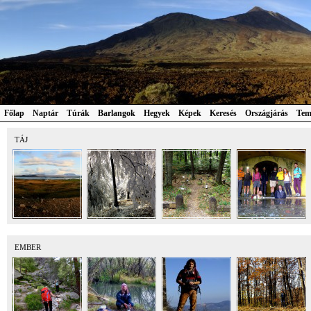
Főlap
Naptár
Túrák
Barlangok
Hegyek
Képek
Keresés
Országjárás
Tem
TÁJ
EMBER