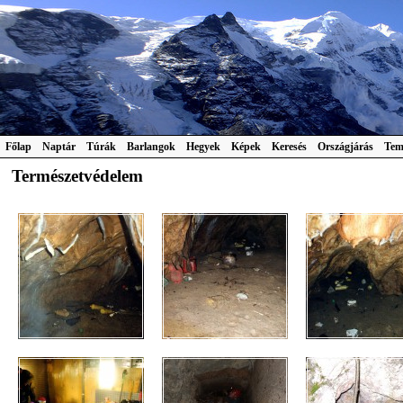
Főlap
Naptár
Túrák
Barlangok
Hegyek
Képek
Keresés
Országjárás
Tem
Természetvédelem