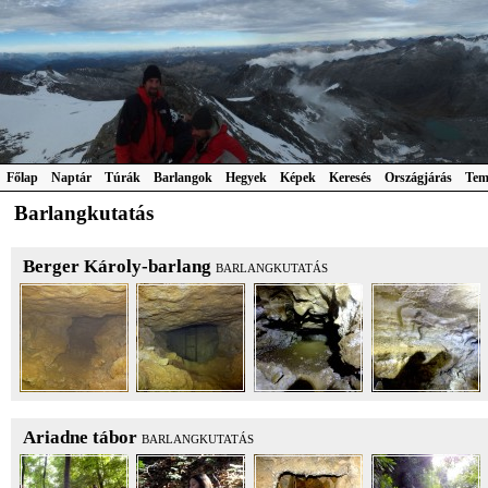
Főlap
Naptár
Túrák
Barlangok
Hegyek
Képek
Keresés
Országjárás
Tem
Barlangkutatás
Berger Károly-barlang
BARLANGKUTATÁS
Ariadne tábor
BARLANGKUTATÁS