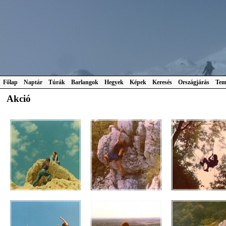
Főlap
Naptár
Túrák
Barlangok
Hegyek
Képek
Keresés
Országjárás
Tem
Akció