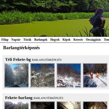
Főlap
Naptár
Túrák
Barlangok
Hegyek
Képek
Keresés
Országjárás
Tem
Barlangtérképezés
Téli Fekete-bg
BARLANGTÉRKÉPEZÉS
Fekete-barlang
BARLANGTÉRKÉPEZÉS