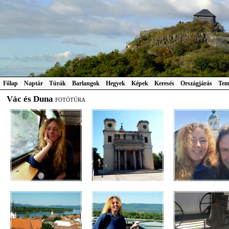
Főlap
Naptár
Túrák
Barlangok
Hegyek
Képek
Keresés
Országjárás
Tem
Vác és Duna
FOTÓTÚRA