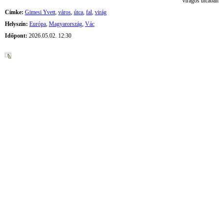
virágos utcában
Címke:
Gimesi Yvett
,
város
,
útca
,
fal
,
virág
Helyszín:
Európa
,
Magyarország
,
Vác
Időpont:
2026.05.02. 12:30