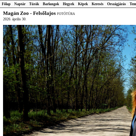
Főlap
Naptár
Túrák
Barlangok
Hegyek
Képek
Keresés
Országjárás
Tem
Magán Zoo - Felsőlajos
FOTÓTÚRA
2026. április 30.