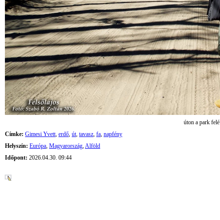
úton a park felé
Címke:
Gimesi Yvett
,
erdő
,
út
,
tavasz
,
fa
,
napfény
Helyszín:
Európa
,
Magyarország
,
Alföld
Időpont:
2026.04.30. 09:44