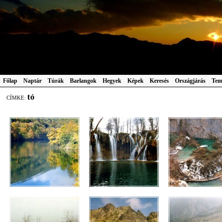
Főlap
Naptár
Túrák
Barlangok
Hegyek
Képek
Keresés
Országjárás
Tem
tó
CÍMKE: