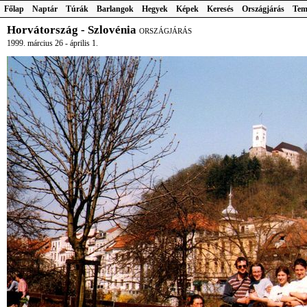
Főlap
Naptár
Túrák
Barlangok
Hegyek
Képek
Keresés
Országjárás
Tem
Horvátország - Szlovénia
ORSZÁGJÁRÁS
1999. március 26 - április 1.