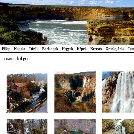
Főlap
Naptár
Túrák
Barlangok
Hegyek
Képek
Keresés
Országjárás
Tem
folyó
CÍMKE: