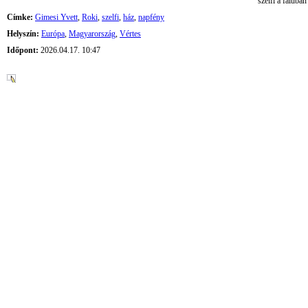
szelfi a faluban
Címke:
Gimesi Yvett
,
Roki
,
szelfi
,
ház
,
napfény
Helyszín:
Európa
,
Magyarország
,
Vértes
Időpont:
2026.04.17. 10:47