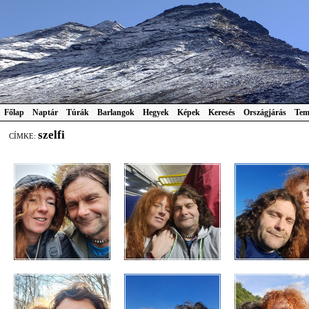
Főlap
Naptár
Túrák
Barlangok
Hegyek
Képek
Keresés
Országjárás
Tem
szelfi
CÍMKE: