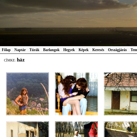
Főlap
Naptár
Túrák
Barlangok
Hegyek
Képek
Keresés
Országjárás
Tem
ház
CÍMKE: