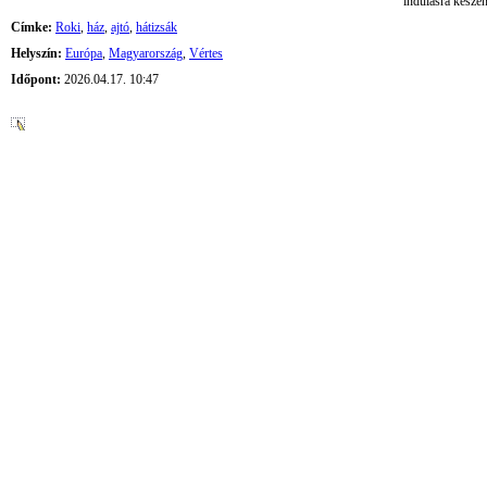
indulásra késze
Címke:
Roki
,
ház
,
ajtó
,
hátizsák
Helyszín:
Európa
,
Magyarország
,
Vértes
Időpont:
2026.04.17. 10:47