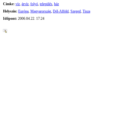
Címke:
víz
,
árvíz
,
folyó
,
település
,
ház
Helyszín:
Európa
,
Magyarország
,
Dél-Alföld
,
Szeged
,
Tisza
Időpont:
2006.04.22. 17:24