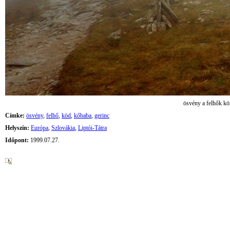
ösvény a felhők kö
Címke:
ösvény
,
felhő
,
köd
,
kőbaba
,
gerinc
Helyszín:
Európa
,
Szlovákia
,
Liptói-Tátra
Időpont:
1999.07.27.