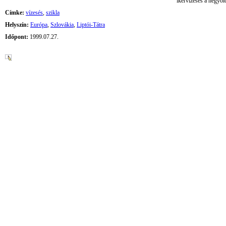
ikervízesés a hegyol
Címke:
vízesés
,
szikla
Helyszín:
Európa
,
Szlovákia
,
Liptói-Tátra
Időpont:
1999.07.27.