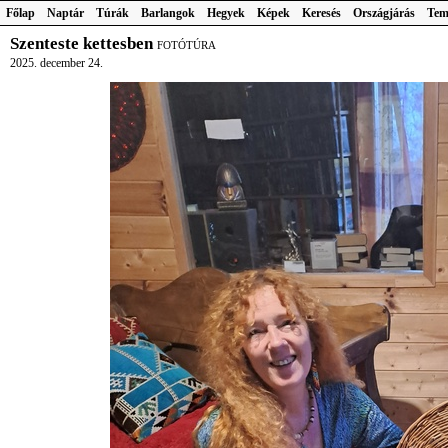
Főlap
Naptár
Túrák
Barlangok
Hegyek
Képek
Keresés
Országjárás
Tem
Szenteste kettesben
FOTÓTÚRA
2025. december 24.