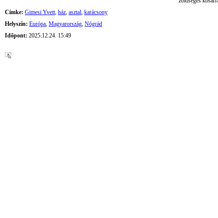
zöldséges kosárr
Címke:
Gimesi Yvett
,
ház
,
asztal
,
karácsony
Helyszín:
Európa
,
Magyarország
,
Nógrád
Időpont:
2025.12.24. 15:49