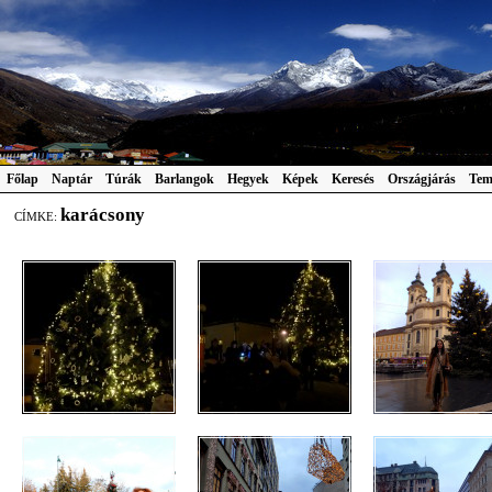
Főlap
Naptár
Túrák
Barlangok
Hegyek
Képek
Keresés
Országjárás
Tem
karácsony
CÍMKE: