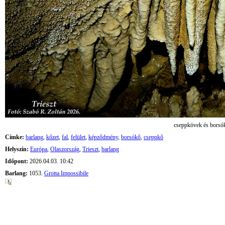
cseppkövek és borsó
Címke:
barlang
,
kőzet
,
fal
,
felület
,
képződmény
,
borsókő
,
cseppkő
Helyszín:
Európa
,
Olaszország
,
Trieszt
,
barlang
Időpont:
2026.04.03. 10:42
Barlang:
1053.
Grotta Impossibile