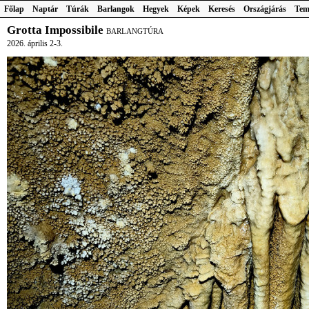
Főlap
Naptár
Túrák
Barlangok
Hegyek
Képek
Keresés
Országjárás
Tem
Grotta Impossibile
BARLANGTÚRA
2026. április 2-3.