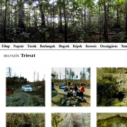
Főlap
Naptár
Túrák
Barlangok
Hegyek
Képek
Keresés
Országjárás
Tem
Trieszt
HELYSZÍN: