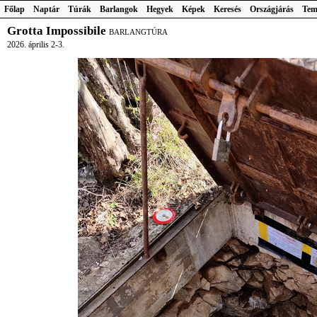
Főlap
Naptár
Túrák
Barlangok
Hegyek
Képek
Keresés
Országjárás
Tem
Grotta Impossibile
BARLANGTÚRA
2026. április 2-3.