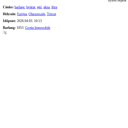
nyitott bejárat
Címke:
barlang
,
bejárat
,
ajtó
,
akna
,
létra
Helyszín:
Európa
,
Olaszország
,
Trieszt
Időpont:
2026.04.03. 10:13
Barlang:
1053.
Grotta Impossibile