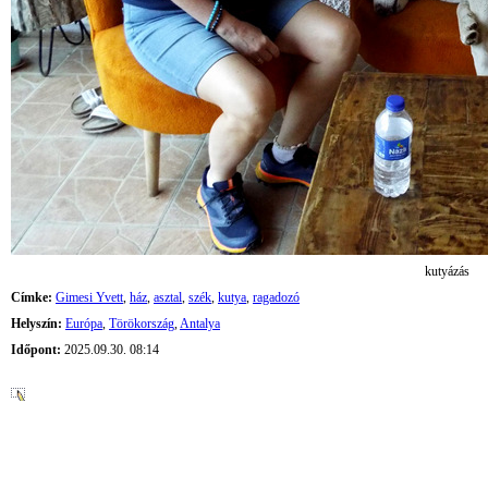
kutyázás
Címke:
Gimesi Yvett
,
ház
,
asztal
,
szék
,
kutya
,
ragadozó
Helyszín:
Európa
,
Törökország
,
Antalya
Időpont:
2025.09.30. 08:14