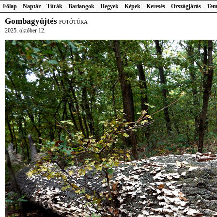
Főlap
Naptár
Túrák
Barlangok
Hegyek
Képek
Keresés
Országjárás
Tem
Gombagyüjtés
FOTÓTÚRA
2025. október 12.