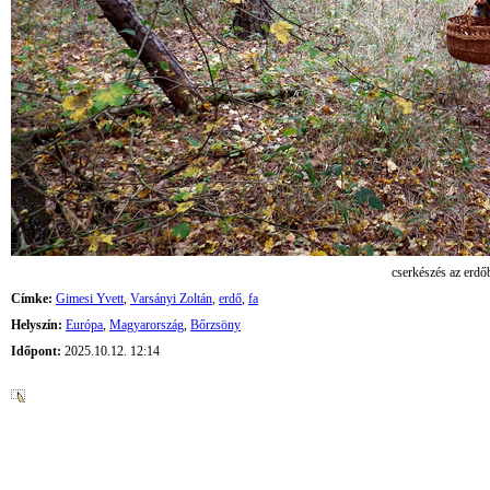
cserkészés az erdő
Címke:
Gimesi Yvett
,
Varsányi Zoltán
,
erdő
,
fa
Helyszín:
Európa
,
Magyarország
,
Bőrzsöny
Időpont:
2025.10.12. 12:14