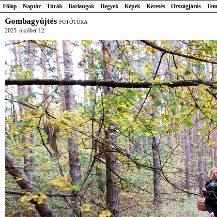
Főlap
Naptár
Túrák
Barlangok
Hegyek
Képek
Keresés
Országjárás
Tem
Gombagyüjtés
FOTÓTÚRA
2025. október 12.