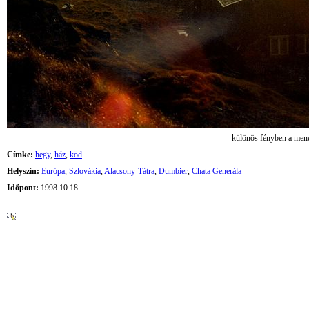
különös fényben a men
Címke:
hegy
,
ház
,
köd
Helyszín:
Európa
,
Szlovákia
,
Alacsony-Tátra
,
Dumbier
,
Chata Generála
Időpont:
1998.10.18.