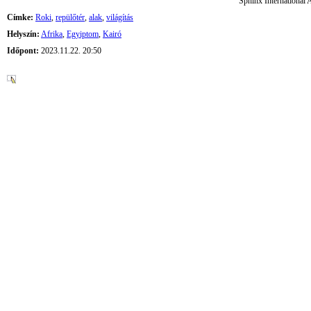
Sphinx International A
Címke:
Roki
,
repülőtér
,
alak
,
világítás
Helyszín:
Afrika
,
Egyiptom
,
Kairó
Időpont:
2023.11.22. 20:50