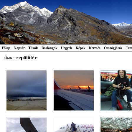
Főlap
Naptár
Túrák
Barlangok
Hegyek
Képek
Keresés
Országjárás
Tem
repülőtér
CÍMKE: