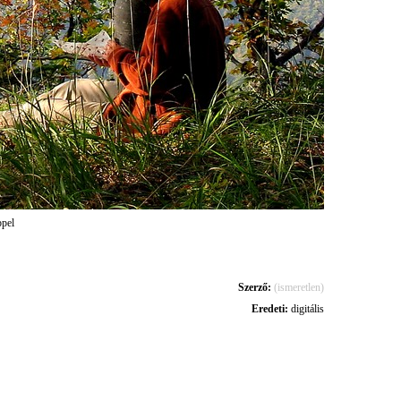
ppel
Szerző:
(ismeretlen)
Eredeti:
digitális