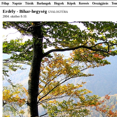
Főlap
Naptár
Túrák
Barlangok
Hegyek
Képek
Keresés
Országjárás
Tem
Erdély - Bihar-hegység
GYALOGTÚRA
2004. október 8-10.