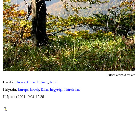
ismerkedés a térké
Címke:
Hubay Ági
,
erdő
,
hegy
,
fa
,
fű
Helyszín:
Európa
,
Erdély
,
Bihar-hegység
,
Pietréle-hát
Időpont:
2004.10.08. 15:36