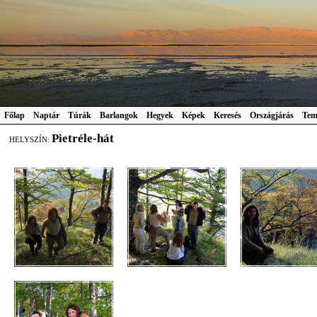
Főlap
Naptár
Túrák
Barlangok
Hegyek
Képek
Keresés
Országjárás
Tem
Pietréle-hát
HELYSZÍN: