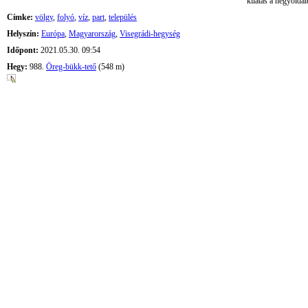
kilátás a hegyoldal
Címke:
völgy
,
folyó
,
víz
,
part
,
település
Helyszín:
Európa
,
Magyarország
,
Visegrádi-hegység
Időpont:
2021.05.30. 09:54
Hegy:
988.
Öreg-bükk-tető
(548 m)