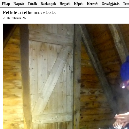
Főlap
Naptár
Túrák
Barlangok
Hegyek
Képek
Keresés
Országjárás
Tem
Felfelé a télbe
HEGYMÁSZÁS
2016. február 26.