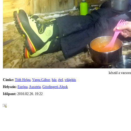
készül a vacsor
Címke:
Tóth Helga
,
Varga Gábor
,
ház
,
étel
,
világítás
Helyszín:
Európa
,
Ausztria
,
Göstlingeri-Alpok
Időpont:
2016.02.26. 19:22