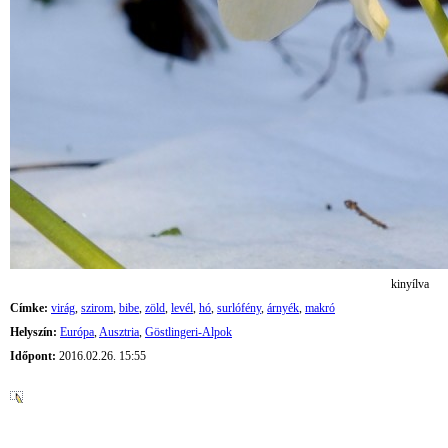
kinyílva
Címke:
virág
,
szirom
,
bibe
,
zöld
,
levél
,
hó
,
surlófény
,
árnyék
,
makró
Helyszín:
Európa
,
Ausztria
,
Göstlingeri-Alpok
Időpont:
2016.02.26. 15:55