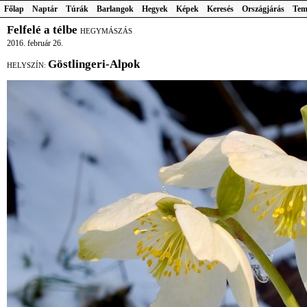
Főlap
Naptár
Túrák
Barlangok
Hegyek
Képek
Keresés
Országjárás
Tem
Felfelé a télbe
HEGYMÁSZÁS
2016. február 26.
Göstlingeri-Alpok
HELYSZÍN: