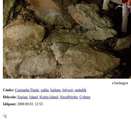
a barlangon
Címke:
Csizmadia Tünde
,
szikla
,
barlang
,
folyosó
,
omladék
Helyszín:
Európa
,
Izland
,
Közép-Izland
,
Havalfjördur
,
Gylmur
Időpont:
2008.09.03. 12:53