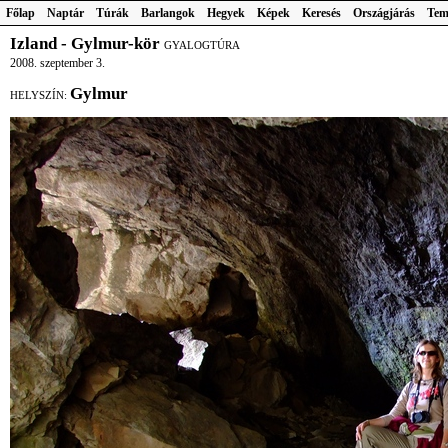
Főlap
Naptár
Túrák
Barlangok
Hegyek
Képek
Keresés
Országjárás
Tem
Izland - Gylmur-kör
GYALOGTÚRA
2008. szeptember 3.
Gylmur
HELYSZÍN: