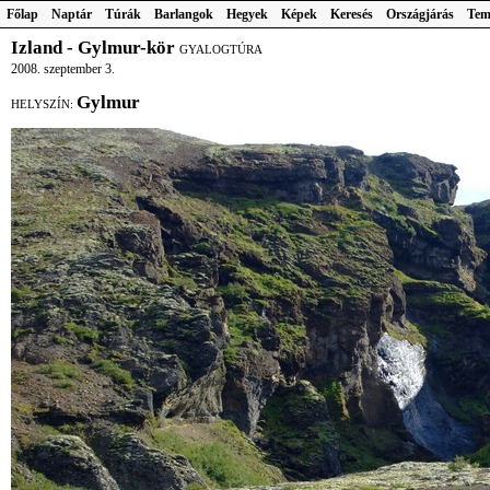
Főlap
Naptár
Túrák
Barlangok
Hegyek
Képek
Keresés
Országjárás
Tem
Izland - Gylmur-kör
GYALOGTÚRA
2008. szeptember 3.
Gylmur
HELYSZÍN: