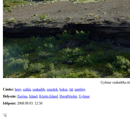
Gylmur szakadéka tá
Címke:
hegy
,
szikla
,
szakadék
,
szurdok
,
bokor
,
fal
,
napfény
Helyszín:
Európa
,
Izland
,
Közép-Izland
,
Havalfjördur
,
Gylmur
Időpont:
2008.09.03. 12:50