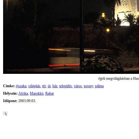
éjjeli megvilágításban a Ha
Címke:
éjszaka
,
világítás
,
tér
,
út
,
ház
,
település
,
város
,
torony
,
pálma
Helyszín:
Afrika
,
Marokkó
,
Rabat
Időpont:
2003.09.03.