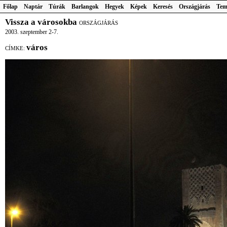
Főlap
Naptár
Túrák
Barlangok
Hegyek
Képek
Keresés
Országjárás
Tem
Vissza a városokba
ORSZÁGJÁRÁS
2003. szeptember 2-7.
város
CÍMKE: