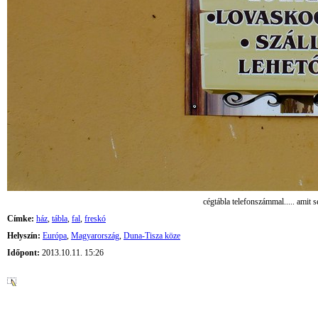
cégtábla telefonszámmal..... amit s
Címke:
ház
,
tábla
,
fal
,
freskó
Helyszín:
Európa
,
Magyarország
,
Duna-Tisza köze
Időpont:
2013.10.11. 15:26