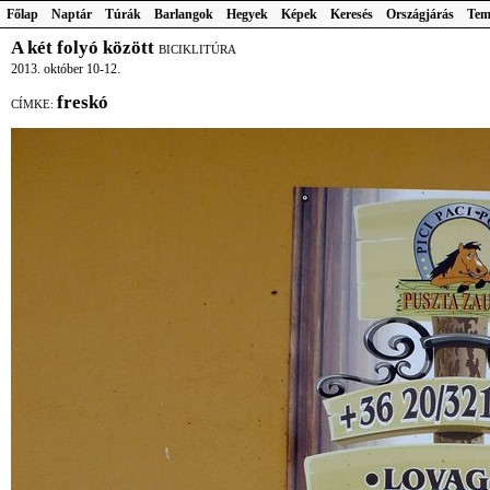
Főlap
Naptár
Túrák
Barlangok
Hegyek
Képek
Keresés
Országjárás
Tem
A két folyó között
BICIKLITÚRA
2013. október 10-12.
freskó
CÍMKE: