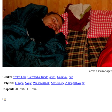
alvás a matracláge
Címke:
Széles Laci
,
Csizmadia Tünde
,
alvás
,
hálózsák
,
ház
Helyszín:
Európa
,
Svájc
,
Wallisi-Alpok
,
Saas-völgy
,
Allmagell-völgy
Időpont:
2007.08.11. 07:04