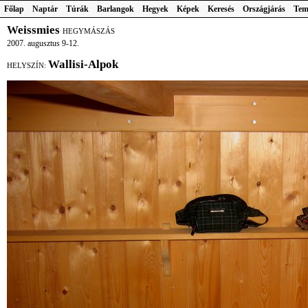
Főlap
Naptár
Túrák
Barlangok
Hegyek
Képek
Keresés
Országjárás
Tem
Weissmies
HEGYMÁSZÁS
2007. augusztus 9-12.
Wallisi-Alpok
HELYSZÍN: