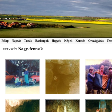
Főlap
Naptár
Túrák
Barlangok
Hegyek
Képek
Keresés
Országjárás
Tem
Nagy-fennsík
HELYSZÍN: