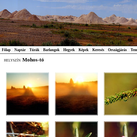
Főlap
Naptár
Túrák
Barlangok
Hegyek
Képek
Keresés
Országjárás
Tem
Mohos-tó
HELYSZÍN: