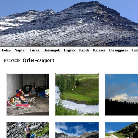
Főlap
Naptár
Túrák
Barlangok
Hegyek
Képek
Keresés
Országjárás
Tem
Orler-csoport
HELYSZÍN: