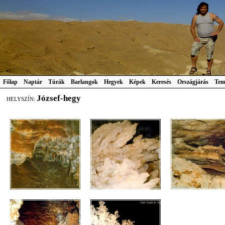
Főlap
Naptár
Túrák
Barlangok
Hegyek
Képek
Keresés
Országjárás
Tem
József-hegy
HELYSZÍN: