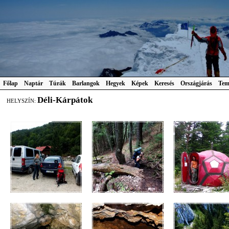
Főlap
Naptár
Túrák
Barlangok
Hegyek
Képek
Keresés
Országjárás
Tem
Déli-Kárpátok
HELYSZÍN: