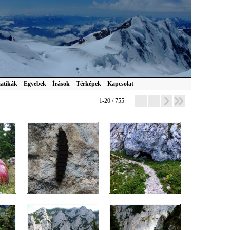
atikák
Egyebek
Írások
Térképek
Kapcsolat
1-20 / 755