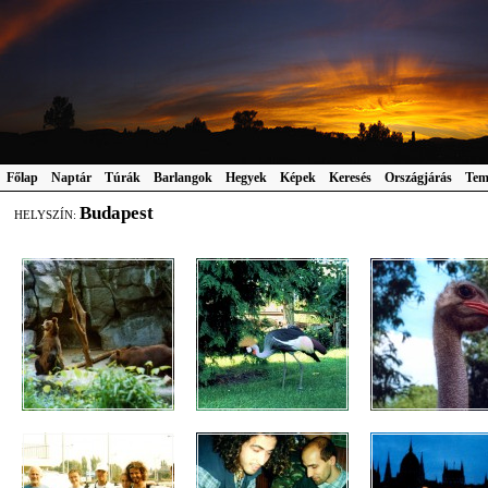
Főlap
Naptár
Túrák
Barlangok
Hegyek
Képek
Keresés
Országjárás
Tem
Budapest
HELYSZÍN: